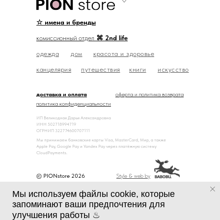
☆ имена и бренды
комиссионный отдел
⌘ 2nd life
одежда
дом
красота и здоровье
канцелярия
путешествия
книги
искусство
доставка и оплата
оферта и политика возврата
политика конфиденциальности
ИП Великодная Дарья Александровна
ИНН 502718994719
ОГРНИП 322774600707111
Мы принимаем банковские карты Visa, MasterCard, Мир, а также
Apple Pay, Google Pay и Yandex Pay через платёжную систему
CloudPayments.
© PIONstore 2026
Style & web by
Мы используем файлы cookie, которые
запоминают ваши предпочтения для
улучшения работы ♨