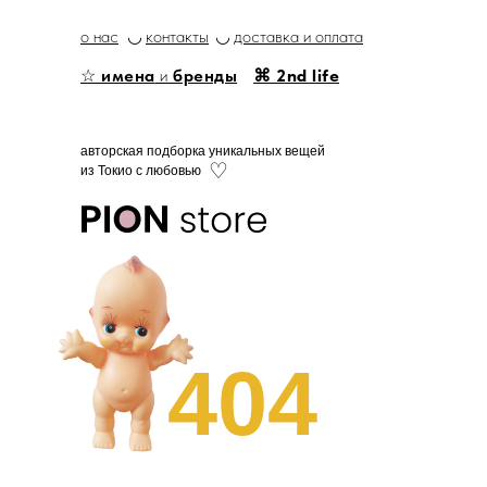
о нас
◡
контакты
◡
доставка и оплата
☆
имена
и
бренды
⌘ 2nd life
авторская подборка уникальных вещей
♡
из Токио с любовью
404