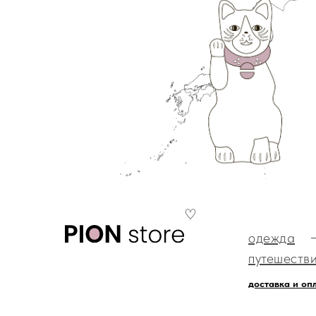
♡
одежда
путешеств
доставка и оп