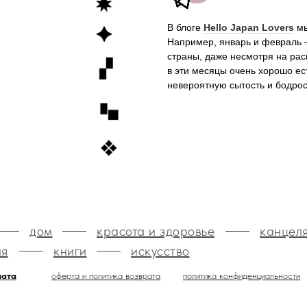
В блоге
Hello Japan Lovers
мы
Например, январь и февраль 
страны, даже несмотря на ра
в эти месяцы очень хорошо е
невероятную сытость и бодро
дом
красота и здоровье
канцел
ия
книги
искусство
лата
оферта и политика возврата
политика конфиденциальности