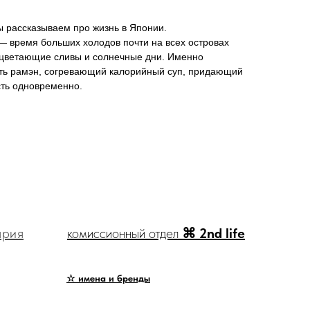
 рассказываем про жизнь в Японии.
— время больших холодов почти на всех островах
сцветающие сливы и солнечные дни. Именно
сть рамэн, согревающий калорийный суп, придающий
сть одновременно.
ярия
комиссионный отдел
⌘ 2nd life
☆ имена и бренды