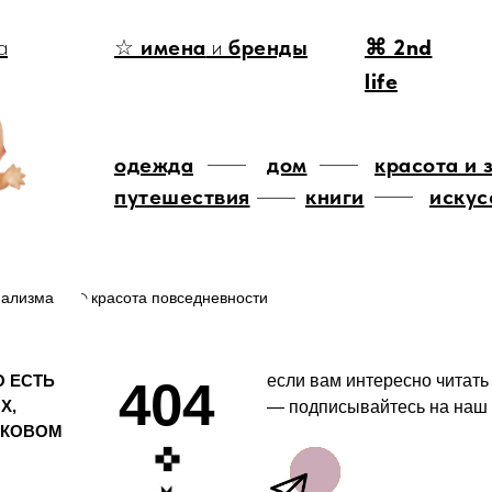
а
☆
имена
и
бренды
⌘ 2nd
life
одежда
дом
красота и 
путешествия
книги
искус
мализма
◝ красота повседневности
О ЕСТЬ
если вам интересно читать
404
Х,
— подписывайтесь на наш 
ОКОВОМ