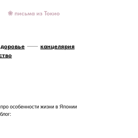
❀ письма из Токио
здоровье
канцелярия
ство
 про особенности жизни в Японии
блог: