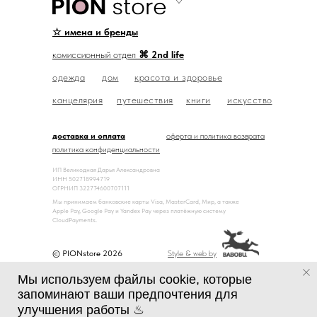
☆ имена и бренды
комиссионный отдел
⌘ 2nd life
одежда
дом
красота и здоровье
канцелярия
путешествия
книги
искусство
доставка и оплата
оферта и политика возврата
политика конфиденциальности
ИП Великодная Дарья Александровна
ИНН 502718994719
ОГРНИП 322774600707111
Мы принимаем банковские карты Visa, MasterCard, Мир, а также
Apple Pay, Google Pay и Yandex Pay через платёжную систему
CloudPayments.
© PIONstore 2026
Style & web by
Мы используем файлы cookie, которые
запоминают ваши предпочтения для
улучшения работы ♨