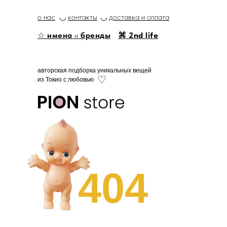
о нас
◡
контакты
◡
доставка и оплата
☆
имена
и
бренды
⌘ 2nd life
авторская подборка уникальных вещей
♡
из Токио с любовью
404