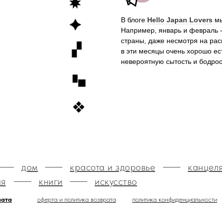
В блоге
Hello Japan Lovers
мы
Например, январь и февраль 
страны, даже несмотря на ра
в эти месяцы очень хорошо е
невероятную сытость и бодро
дом
красота и здоровье
канцел
ия
книги
искусство
лата
оферта и политика возврата
политика конфиденциальности