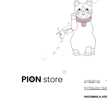
♡
одежда
путешеств
доставка и оп