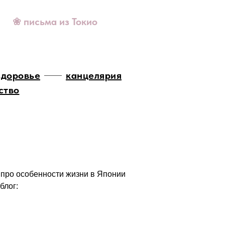
❀ письма из Токио
здоровье
канцелярия
ство
 про особенности жизни в Японии
блог: