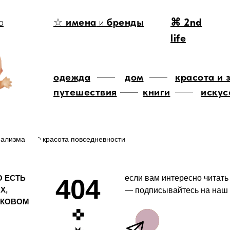
а
☆
имена
и
бренды
⌘ 2nd
life
одежда
дом
красота и 
путешествия
книги
искус
мализма
◝ красота повседневности
О ЕСТЬ
если вам интересно читать
404
Х,
— подписывайтесь на наш 
ОКОВОМ