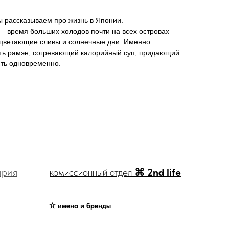
 рассказываем про жизнь в Японии.
— время больших холодов почти на всех островах
сцветающие сливы и солнечные дни. Именно
сть рамэн, согревающий калорийный суп, придающий
сть одновременно.
ярия
комиссионный отдел
⌘ 2nd life
☆ имена и бренды