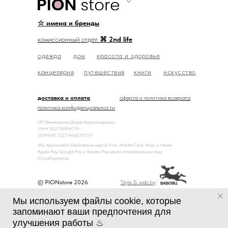
☆ имена и бренды
комиссионный отдел
⌘ 2nd life
одежда
дом
красота и здоровье
канцелярия
путешествия
книги
искусство
доставка и оплата
оферта и политика возврата
политика конфиденциальности
ИП Великодная Дарья Александровна
ИНН 502718994719
ОГРНИП 322774600707111
Мы принимаем банковские карты Visa, MasterCard, Мир, а также
Apple Pay, Google Pay и Yandex Pay через платёжную систему
CloudPayments.
© PIONstore 2026
Style & web by
Мы используем файлы cookie, которые
запоминают ваши предпочтения для
улучшения работы ♨