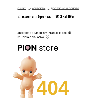
о нас
◡
контакты
◡
доставка и оплата
☆
имена
и
бренды
⌘ 2nd life
авторская подборка уникальных вещей
♡
из Токио с любовью
404