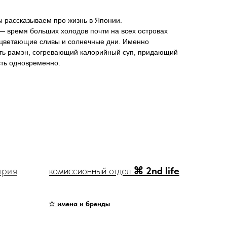
 рассказываем про жизнь в Японии.
— время больших холодов почти на всех островах
сцветающие сливы и солнечные дни. Именно
сть рамэн, согревающий калорийный суп, придающий
сть одновременно.
ярия
комиссионный отдел
⌘ 2nd life
☆ имена и бренды