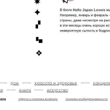
В блоге
Hello Japan Lovers
мы
Например, январь и февраль 
страны, даже несмотря на ра
в эти месяцы очень хорошо е
невероятную сытость и бодро
дом
красота и здоровье
канцел
ия
книги
искусство
лата
оферта и политика возврата
политика конфиденциальности