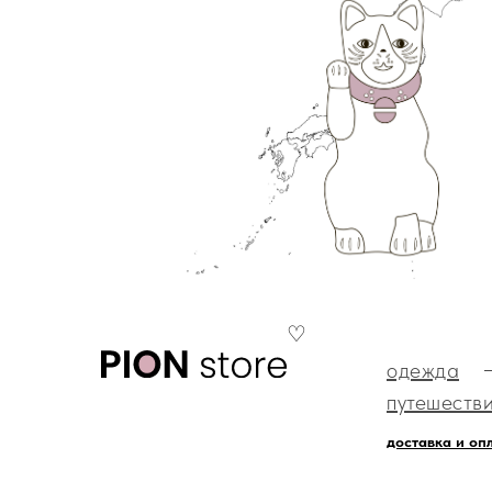
♡
одежда
путешеств
доставка и оп