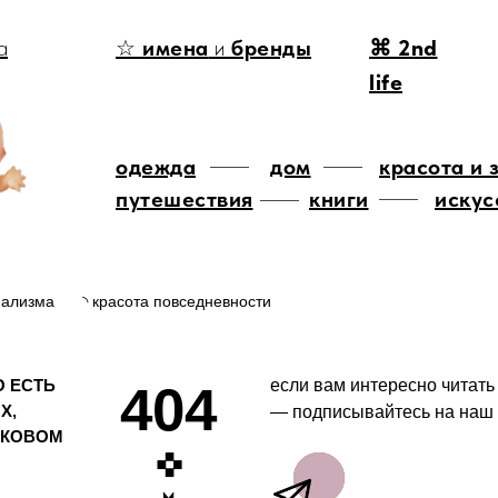
а
☆
имена
и
бренды
⌘ 2nd
life
одежда
дом
красота и 
путешествия
книги
искус
мализма
◝ красота повседневности
О ЕСТЬ
если вам интересно читать
404
Х,
— подписывайтесь на наш 
ОКОВОМ