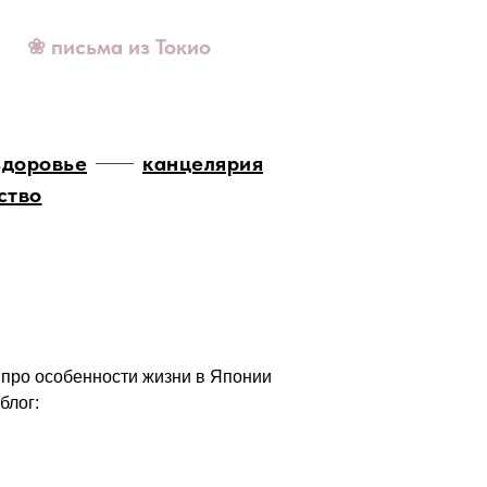
❀ письма из Токио
здоровье
канцелярия
ство
 про особенности жизни в Японии
блог: