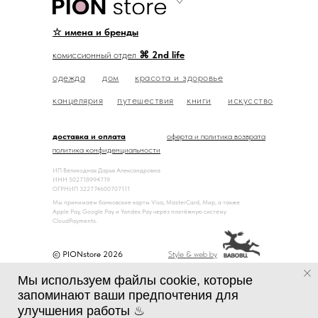
☆ имена и бренды
комиссионный отдел
⌘ 2nd life
одежда
дом
красота и здоровье
канцелярия
путешествия
книги
искусство
доставка и оплата
оферта и политика возврата
политика конфиденциальности
ИП Великодная Дарья Александровна
ИНН 502718994719
ОГРНИП 322774600707111
Мы принимаем банковские карты Visa, MasterCard, Мир, а также
Apple Pay, Google Pay и Yandex Pay через платёжную систему
CloudPayments.
© PIONstore 2026
Style & web by
Мы используем файлы cookie, которые
запоминают ваши предпочтения для
улучшения работы ♨