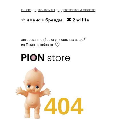
о нас
◡
контакты
◡
доставка и оплата
☆
имена
и
бренды
⌘ 2nd life
авторская подборка уникальных вещей
♡
из Токио с любовью
404