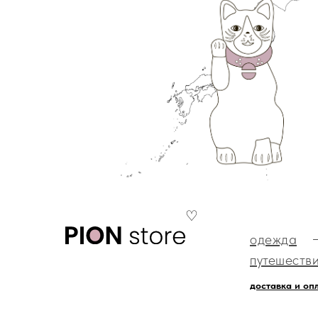
♡
одежда
путешеств
доставка и оп