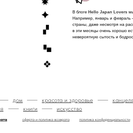
В блоге
Hello Japan Lovers
мы
Например, январь и февраль 
страны, даже несмотря на ра
в эти месяцы очень хорошо е
невероятную сытость и бодро
дом
красота и здоровье
канцел
ия
книги
искусство
лата
оферта и политика возврата
политика конфиденциальности