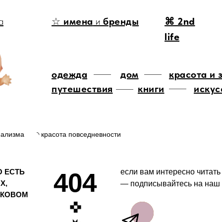
а
☆
имена
и
бренды
⌘ 2nd
life
одежда
дом
красота и 
путешествия
книги
искус
мализма
◝ красота повседневности
О ЕСТЬ
если вам интересно читать
404
Х,
— подписывайтесь на наш 
ОКОВОМ