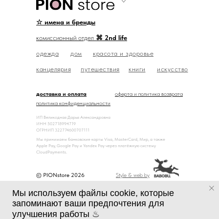
☆ имена и бренды
комиссионный отдел
⌘ 2nd life
одежда
дом
красота и здоровье
канцелярия
путешествия
книги
искусство
доставка и оплата
оферта и политика возврата
политика конфиденциальности
ИП Великодная Дарья Александровна
ИНН 502718994719
ОГРНИП 322774600707111
Мы принимаем банковские карты Visa, MasterCard, Мир, а также
Apple Pay, Google Pay и Yandex Pay через платёжную систему
CloudPayments.
© PIONstore 2026
Style & web by
Мы используем файлы cookie, которые
запоминают ваши предпочтения для
улучшения работы ♨