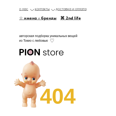
о нас
◡
контакты
◡
доставка и оплата
☆
имена
и
бренды
⌘ 2nd life
авторская подборка уникальных вещей
♡
из Токио с любовью
404