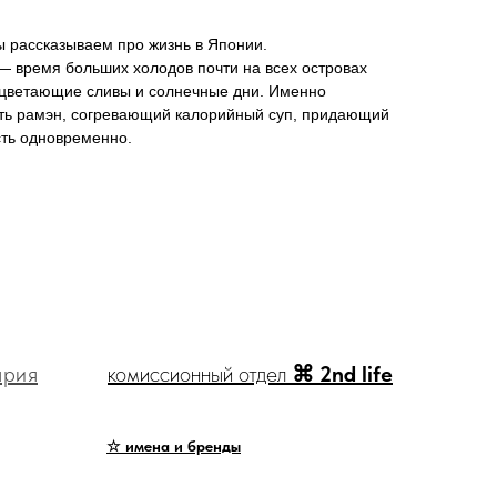
 рассказываем про жизнь в Японии.
— время больших холодов почти на всех островах
сцветающие сливы и солнечные дни. Именно
сть рамэн, согревающий калорийный суп, придающий
сть одновременно.
ярия
комиссионный отдел
⌘ 2nd life
☆ имена и бренды