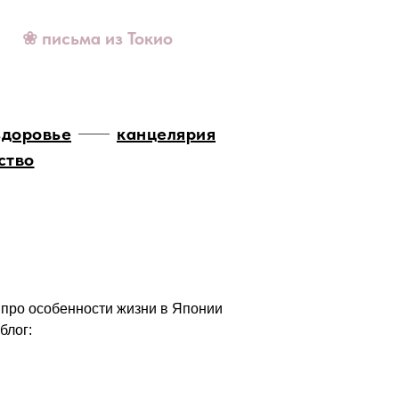
❀ письма из Токио
здоровье
канцелярия
ство
 про особенности жизни в Японии
блог: