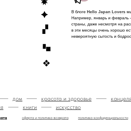
В блоге
Hello Japan Lovers
мы
Например, январь и февраль 
страны, даже несмотря на ра
в эти месяцы очень хорошо е
невероятную сытость и бодро
дом
красота и здоровье
канцел
ия
книги
искусство
лата
оферта и политика возврата
политика конфиденциальности