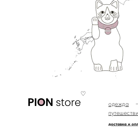
♡
одежда
путешеств
доставка и оп