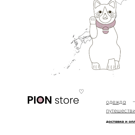
♡
одежда
путешеств
доставка и оп