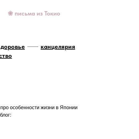
❀ письма из Токио
здоровье
канцелярия
ство
 про особенности жизни в Японии
блог: