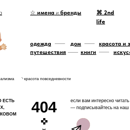
а
☆
имена
и
бренды
⌘ 2nd
life
одежда
дом
красота и 
путешествия
книги
искус
мализма
◝ красота повседневности
О ЕСТЬ
если вам интересно читать
404
Х,
— подписывайтесь на наш 
ОКОВОМ