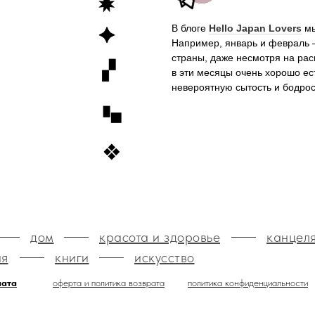
В блоге
Hello Japan Lovers
мы
Например, январь и февраль 
страны, даже несмотря на ра
в эти месяцы очень хорошо е
невероятную сытость и бодро
дом
красота и здоровье
канцел
ия
книги
искусство
лата
оферта и политика возврата
политика конфиденциальности