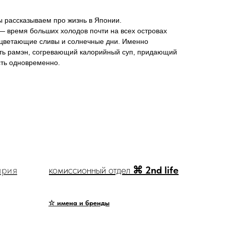
 рассказываем про жизнь в Японии.
— время больших холодов почти на всех островах
сцветающие сливы и солнечные дни. Именно
сть рамэн, согревающий калорийный суп, придающий
сть одновременно.
ярия
комиссионный отдел
⌘ 2nd life
☆ имена и бренды