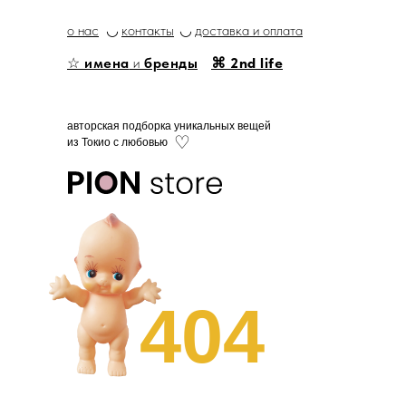
о нас
◡
контакты
◡
доставка и оплата
☆
имена
и
бренды
⌘ 2nd life
авторская подборка уникальных вещей
♡
из Токио с любовью
404