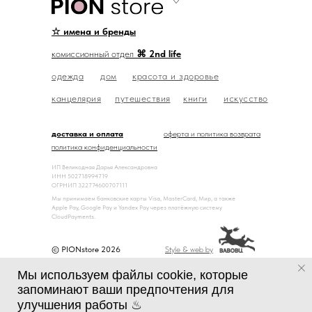
☆ имена и бренды
комиссионный отдел
⌘ 2nd life
одежда
дом
красота и здоровье
канцелярия
путешествия
книги
искусство
доставка и оплата
оферта и политика возврата
политика конфиденциальности
ИП Великодная Дарья Александровна
ИНН 502718994719
ОГРНИП 322774600707111
Мы принимаем банковские карты Visa, MasterCard, Мир, а также
Apple Pay, Google Pay и Yandex Pay через платёжную систему
CloudPayments.
© PIONstore 2026
Style & web by
Мы используем файлы cookie, которые
запоминают ваши предпочтения для
улучшения работы ♨