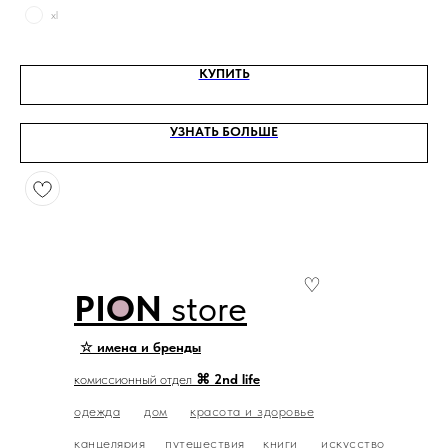
xl
КУПИТЬ
УЗНАТЬ БОЛЬШЕ
♡
PION
store
☆ имена и бренды
комиссионный отдел
⌘ 2nd life
одежда
дом
красота и здоровье
канцелярия
путешествия
книги
искусство