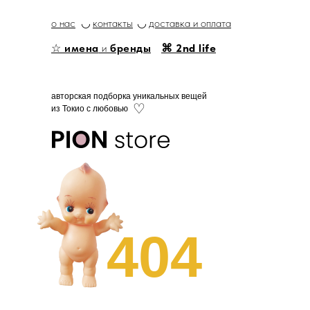
о нас
◡
контакты
◡
доставка и оплата
☆
имена
и
бренды
⌘ 2nd life
авторская подборка уникальных вещей
♡
из Токио с любовью
404