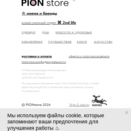
☆ имена и бренды
комиссионный отдел
⌘ 2nd life
одежда
дом
красота и здоровье
канцелярия
путешествия
книги
искусство
доставка и оплата
оферта и политика возврата
политика конфиденциальности
ИП Великодная Дарья Александровна
ИНН 502718994719
ОГРНИП 322774600707111
Мы принимаем банковские карты Visa, MasterCard, Мир, а также
Apple Pay, Google Pay и Yandex Pay через платёжную систему
CloudPayments.
© PIONstore 2026
Style & web by
Мы используем файлы cookie, которые
запоминают ваши предпочтения для
улучшения работы ♨