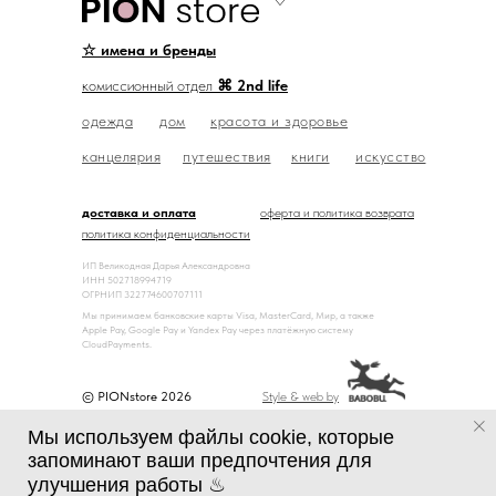
☆ имена и бренды
комиссионный отдел
⌘ 2nd life
одежда
дом
красота и здоровье
канцелярия
путешествия
книги
искусство
доставка и оплата
оферта и политика возврата
политика конфиденциальности
ИП Великодная Дарья Александровна
ИНН 502718994719
ОГРНИП 322774600707111
Мы принимаем банковские карты Visa, MasterCard, Мир, а также
Apple Pay, Google Pay и Yandex Pay через платёжную систему
CloudPayments.
© PIONstore 2026
Style & web by
Мы используем файлы cookie, которые
запоминают ваши предпочтения для
улучшения работы ♨