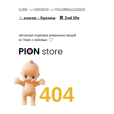
о нас
◡
контакты
◡
доставка и оплата
☆
имена
и
бренды
⌘ 2nd life
авторская подборка уникальных вещей
♡
из Токио с любовью
404