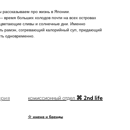
 рассказываем про жизнь в Японии.
— время больших холодов почти на всех островах
сцветающие сливы и солнечные дни. Именно
сть рамэн, согревающий калорийный суп, придающий
сть одновременно.
ярия
комиссионный отдел
⌘ 2nd life
☆ имена и бренды