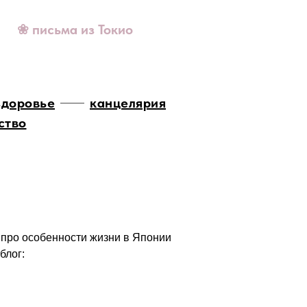
❀ письма из Токио
здоровье
канцелярия
ство
 про особенности жизни в Японии
блог: