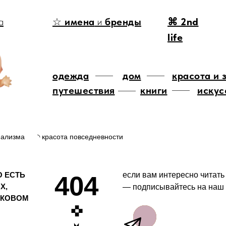
а
☆
имена
и
бренды
⌘ 2nd
life
одежда
дом
красота и 
путешествия
книги
искус
мализма
◝ красота повседневности
О ЕСТЬ
если вам интересно читать
404
Х,
— подписывайтесь на наш 
ОКОВОМ