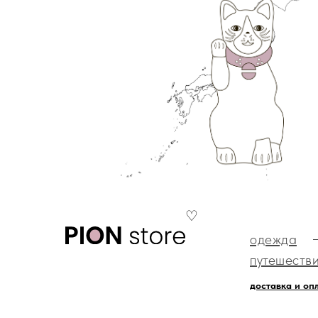
♡
одежда
путешеств
доставка и оп