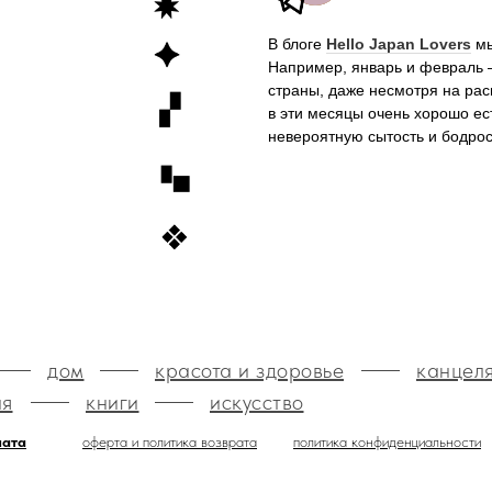
В блоге
Hello Japan Lovers
мы
Например, январь и февраль 
страны, даже несмотря на ра
в эти месяцы очень хорошо е
невероятную сытость и бодро
дом
красота и здоровье
канцел
ия
книги
искусство
лата
оферта и политика возврата
политика конфиденциальности