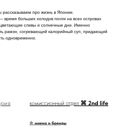
 рассказываем про жизнь в Японии.
— время больших холодов почти на всех островах
сцветающие сливы и солнечные дни. Именно
сть рамэн, согревающий калорийный суп, придающий
сть одновременно.
ярия
комиссионный отдел
⌘ 2nd life
☆ имена и бренды