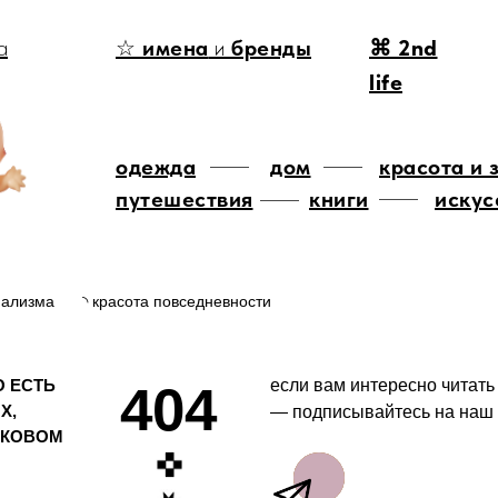
а
☆
имена
и
бренды
⌘ 2nd
life
одежда
дом
красота и 
путешествия
книги
искус
мализма
◝ красота повседневности
О ЕСТЬ
если вам интересно читать
404
Х,
— подписывайтесь на наш 
ОКОВОМ