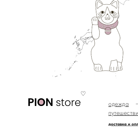
♡
одежда
путешеств
доставка и оп