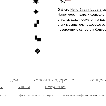
В блоге
Hello Japan Lovers
мы
Например, январь и февраль 
страны, даже несмотря на ра
в эти месяцы очень хорошо е
невероятную сытость и бодро
дом
красота и здоровье
канцел
ия
книги
искусство
лата
оферта и политика возврата
политика конфиденциальности