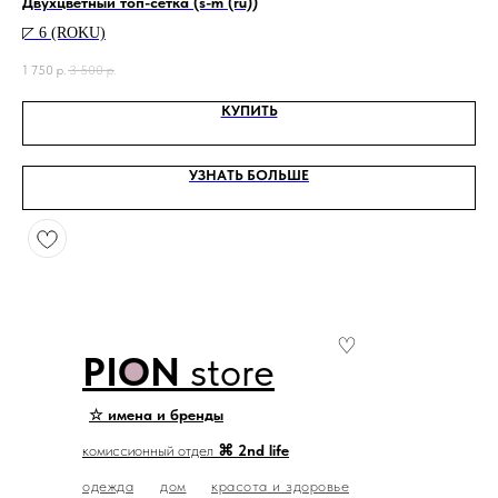
Двухцветный топ-сетка (s-m (ru))
Бло
◸ 6 (ROKU)
◸ 
1 750
р.
3 500
р.
225
КУПИТЬ
УЗНАТЬ БОЛЬШЕ
♡
PION
store
☆ имена и бренды
комиссионный отдел
⌘ 2nd life
одежда
дом
красота и здоровье